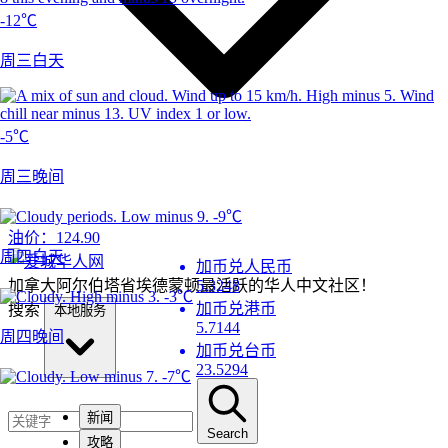
-12℃
周三白天
-5℃
周三晚间
-9℃
油价：
124.90
周四白天
加币兑人民币
加拿大阿尔伯塔省埃德蒙顿最活跃的华人中文社区！
5.3248
-3℃
加币兑港币
搜索
本地服务
5.7144
周四晚间
加币兑台币
23.5294
-7℃
新闻
Search
攻略