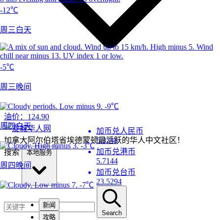
-12℃
周三白天
-5℃
周三晚间
-9℃
油价：
124.90
周四白天
加币兑人民币
加拿大阿尔伯塔省埃德蒙顿最活跃的华人中文社区！
5.3248
-3℃
加币兑港币
搜索
本地服务
5.7144
周四晚间
加币兑台币
23.5294
-7℃
新闻
Search
攻略